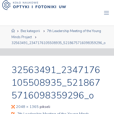
Przejdź
do
treści
Strona
Bez kategorii
7th Leadership Meeting of the Young
główna
Minds Project
32563491_2347176105508935_5218675716098359296_o
32563491_2347176
105508935_521867
5716098359296_o
Pełny
2048 × 1365
pikseli
rozmiar
7th Leadership Meeting of the Young Minds