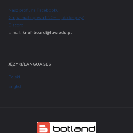
Nasz profil na Facebooku
Grupa mailingowa KNOF – jak dołączyć
Discord
E-mail:
knof-board@fuw.edu.pl
JĘZYKI/LANGUAGES
Polski
English