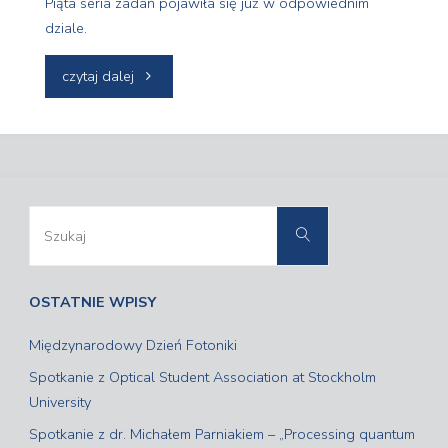
Piąta seria zadań pojawiła się już w odpowiednim
dziale.
"Optics
czytaj dalej
Challenge
–
seria
Szukaj:
Szukaj
zadań
nr
OSTATNIE WPISY
5"
Międzynarodowy Dzień Fotoniki
Spotkanie z Optical Student Association at Stockholm
University
Spotkanie z dr. Michałem Parniakiem – „Processing quantum