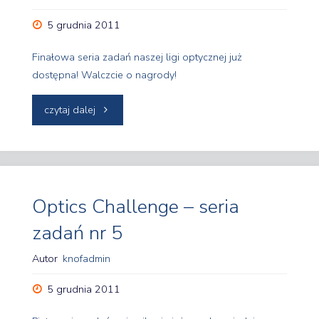
5 grudnia 2011
Finałowa seria zadań naszej ligi optycznej już
dostępna! Walczcie o nagrody!
"Optics
czytaj dalej
Challenge
–
seria
Optics Challenge – seria
zadań nr 5
ostatnia
Autor
knofadmin
–
5 grudnia 2011
finałowa"