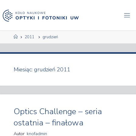
Przejdź
do
treści
Strona
2011
grudzień
główna
Miesiąc:
grudzień 2011
Optics Challenge – seria
ostatnia – finałowa
Autor
knofadmin