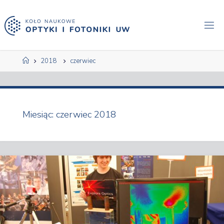
Przejdź
do
treści
Strona
2018
czerwiec
główna
Miesiąc:
czerwiec 2018