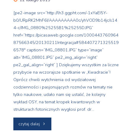
[pe2-image src=”http://lh3.ggpht.com/-1xYaEI5Y-
b0/URpRK2MhF6I/AAAAAAAAA0c/yhVOD9b14jc/s14
4-c/IMG_0880%25255B1%25255D.JPG”
href=”https://picasaweb.google.com/1000443760964
87566345/20130211Integracja#584407271325519
6578″ caption=”IMG_08801.JPG” type=”image”
alt=”IMG_08801.JPG” pe2_img_align=”right”
pe2_gal_align=”right” ] Dziękujemy wszystkim za liczne
przybycie na wczorajsze spotkanie w „Kwadracie”!
Oprócz chwili wytchnienia od wydziałowej
codzienności i pasjonujących rozmów na tematy nie
tylko naukowe, udało nam się ustalić, że kolejny
wykład OSY, na temat kropek kwantowych w
strukturach fotonicznych wygłosi prof. dr…
"Działalność
czytaj dalej