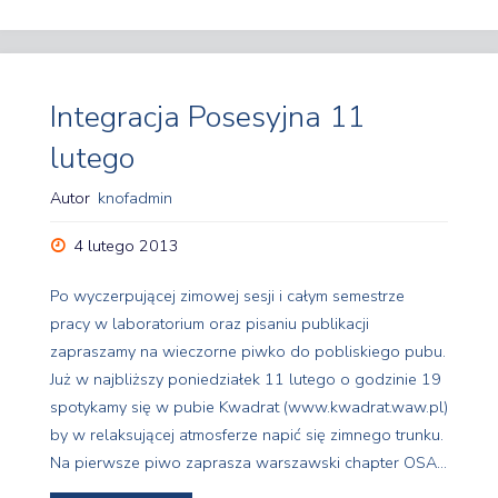
Koła
w
najbliższej
Integracja Posesyjna 11
lutego
przyszłości"
Autor
knofadmin
4 lutego 2013
Po wyczerpującej zimowej sesji i całym semestrze
pracy w laboratorium oraz pisaniu publikacji
zapraszamy na wieczorne piwko do pobliskiego pubu.
Już w najbliższy poniedziałek 11 lutego o godzinie 19
spotykamy się w pubie Kwadrat (www.kwadrat.waw.pl)
by w relaksującej atmosferze napić się zimnego trunku.
Na pierwsze piwo zaprasza warszawski chapter OSA…