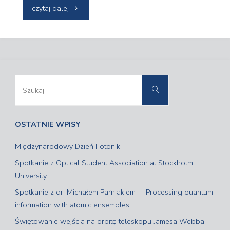
"Integracja
czytaj dalej
Posesyjna
11
lutego"
Szukaj:
Szukaj
OSTATNIE WPISY
Międzynarodowy Dzień Fotoniki
Spotkanie z Optical Student Association at Stockholm
University
Spotkanie z dr. Michałem Parniakiem – „Processing quantum
information with atomic ensembles”
Świętowanie wejścia na orbitę teleskopu Jamesa Webba