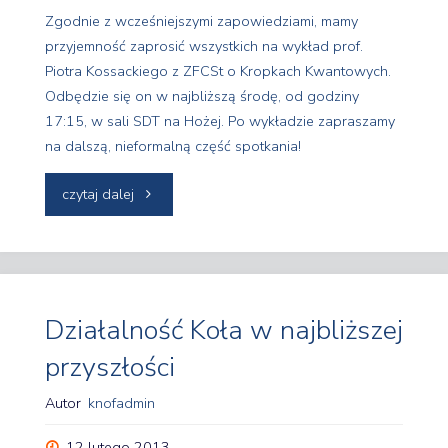
Zgodnie z wcześniejszymi zapowiedziami, mamy
przyjemność zaprosić wszystkich na wykład prof.
Piotra Kossackiego z ZFCSt o Kropkach Kwantowych.
Odbędzie się on w najbliższą środę, od godziny
17:15, w sali SDT na Hożej. Po wykładzie zapraszamy
na dalszą, nieformalną część spotkania!
"Wykład
czytaj dalej
–
kropki
kwantowe"
Działalność Koła w najbliższej
przyszłości
Autor
knofadmin
12 lutego 2013