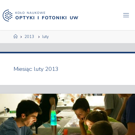
Przejdź
do
treści
Strona
2013
luty
główna
Miesiąc:
luty 2013