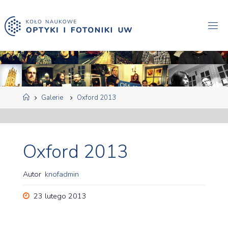
Przejdź
do
treści
Strona
Galerie
Oxford 2013
główna
Oxford 2013
Autor
knofadmin
23 lutego 2013