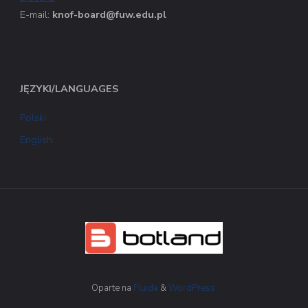
E-mail:
knof-board@fuw.edu.pl
JĘZYKI/LANGUAGES
Polski
English
Oparte na
Fluida
&
WordPress.