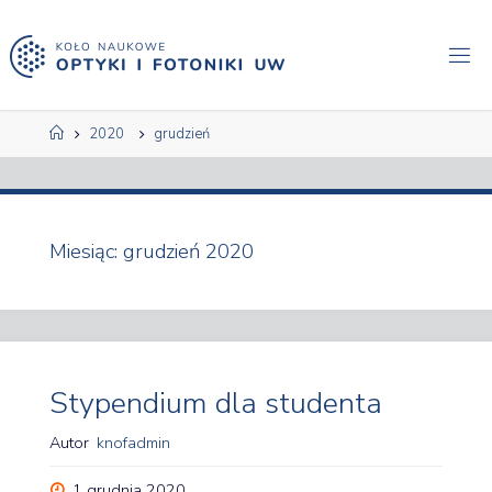
Przejdź
do
treści
Strona
2020
grudzień
główna
Miesiąc:
grudzień 2020
Stypendium dla studenta
Autor
knofadmin
1 grudnia 2020