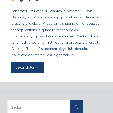
Laboratorium Fotoniki Kwantowej Wydziału Fizyki
Uniwersytetu Warszawskiego poszukuje studenta do
pracy w projekcie “Phase-only shaping of light pulses
for applications in quantum technologies”,
finansowanym przez Fundację na rzecz Nauki Polskiej
w ramach programu First Team. Ta propozycja jest dla
Ciebie jeśli: jesteś studentem fizyki lub kierunku
pokrewnego Interesujesz się tematyką…
"Stypendium
czytaj dalej
dla
studenta"
Szukaj:
Szukaj